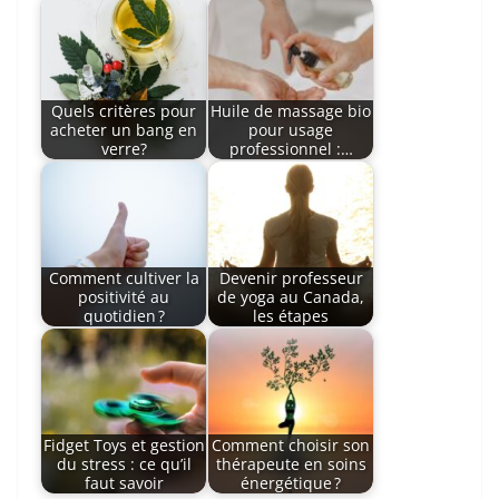
Quels critères pour
Huile de massage bio
acheter un bang en
pour usage
verre?
professionnel :…
Comment cultiver la
Devenir professeur
positivité au
de yoga au Canada,
quotidien ?
les étapes
Fidget Toys et gestion
Comment choisir son
du stress : ce qu’il
thérapeute en soins
faut savoir
énergétique ?