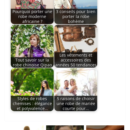
Pourquoi porter une
3 conseils pour bien
robe moderne
porter la robe
africaine ?
bohème
Les vêtements et
Tout savoir sur la
accessoires des
robe chinoise Qipao
années 50 tendances
Styles de robes
5 raisons de choisir
chemises : élégance
une robe de mariée
et polyvalence…
courte pour…