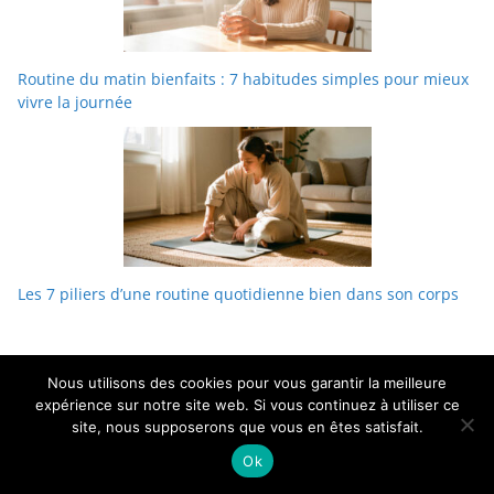
Routine du matin bienfaits : 7 habitudes simples pour mieux
vivre la journée
Les 7 piliers d’une routine quotidienne bien dans son corps
Nous utilisons des cookies pour vous garantir la meilleure
expérience sur notre site web. Si vous continuez à utiliser ce
site, nous supposerons que vous en êtes satisfait.
Copyright © 2026 . Tous droits réservés.
Ok