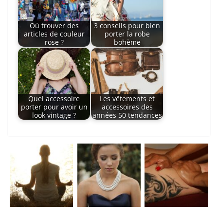
Où trouver des
3 conseils pour bien
articles de couleur
porter la robe
rose ?
bohème
Quel accessoire
Les vêtements et
porter pour avoir un
accessoires des
look vintage ?
années 50 tendances