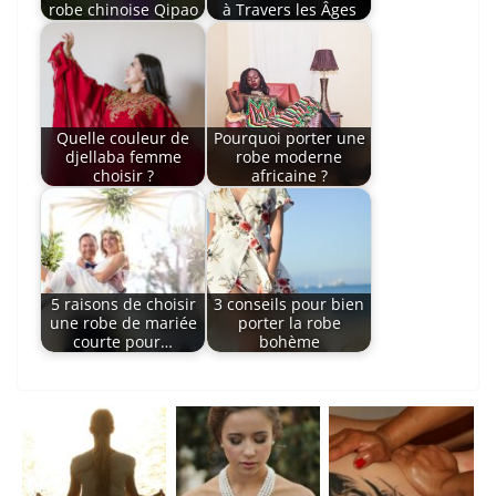
robe chinoise Qipao
à Travers les Âges
Quelle couleur de
Pourquoi porter une
djellaba femme
robe moderne
choisir ?
africaine ?
5 raisons de choisir
3 conseils pour bien
une robe de mariée
porter la robe
courte pour…
bohème