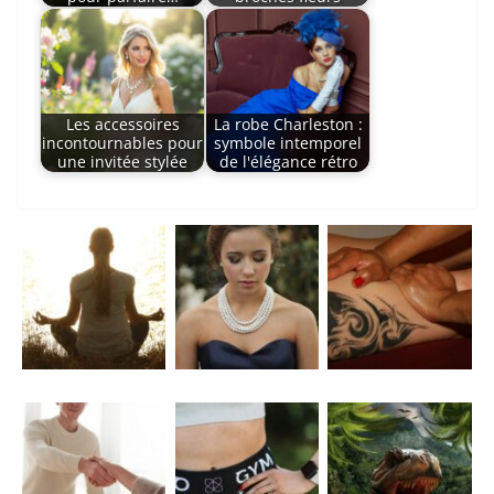
Les accessoires
La robe Charleston :
incontournables pour
symbole intemporel
une invitée stylée
de l'élégance rétro