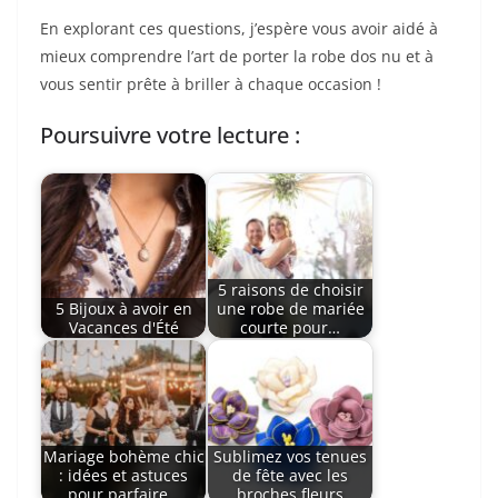
En explorant ces questions, j’espère vous avoir aidé à
mieux comprendre l’art de porter la robe dos nu et à
vous sentir prête à briller à chaque occasion !
Poursuivre votre lecture :
5 raisons de choisir
5 Bijoux à avoir en
une robe de mariée
Vacances d'Été
courte pour…
Mariage bohème chic
Sublimez vos tenues
: idées et astuces
de fête avec les
pour parfaire…
broches fleurs