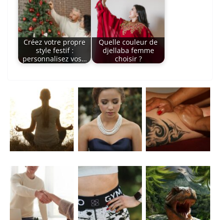
Créez votre propre
Quelle couleur de
style festif :
djellaba femme
personnalisez vos…
choisir ?