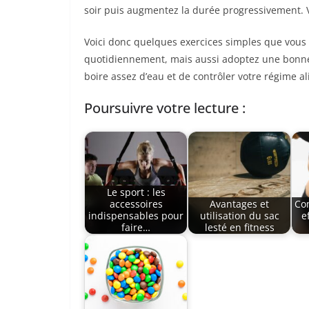
soir puis augmentez la durée progressivement. Vo
Voici donc quelques exercices simples que vous 
quotidiennement, mais aussi adoptez une bonne h
boire assez d’eau et de contrôler votre régime a
Poursuivre votre lecture :
Le sport : les
accessoires
Avantages et
Co
indispensables pour
utilisation du sac
e
faire…
lesté en fitness