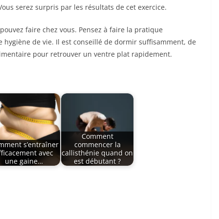
us serez surpris par les résultats de cet exercice.
pouvez faire chez vous. Pensez à faire la pratique
ygiène de vie. Il est conseillé de dormir suffisamment, de
limentaire pour retrouver un ventre plat rapidement.
Comment
mment s’entraîner
commencer la
fficacement avec
callisthénie quand on
une gaine…
est débutant ?