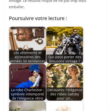
vintage. Le résultat risque de ne pas trop vous
emballer.
Poursuivre votre lecture :
Les vêtements et
accessoires des
Qui peut porter des
années 50 tendances
blousons vintage ?
La robe Charleston :
Découvrez l'élégance
symbole intemporel
des robes Gatsby
de l'élégance rétro
pour un…