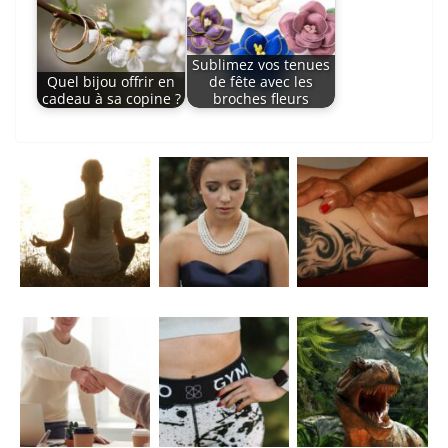
Sublimez vos tenues
Quel bijou offrir en
de fête avec les
cadeau à sa copine ?
broches fleurs